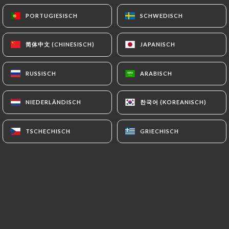
PORTUGIESISCH
PORTUGIESISCH
SCHWEDISCH
SCHWEDISCH
简体中文 (CHINESISCH)
简体中文 (CHINESISCH)
JAPANISCH
JAPANISCH
RUSSISCH
RUSSISCH
ARABISCH
ARABISCH
MANGO STICKY RICE
한국어 (KOREANISCH)
한국어 (KOREANISCH)
NIEDERLÄNDISCH
NIEDERLÄNDISCH
TSCHECHISCH
TSCHECHISCH
GRIECHISCH
GRIECHISCH