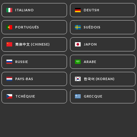
Choisissez votre niveau de piment (Soft,
ITALIANO
ITALIANO
DEUTSH
DEUTSH
Medium, Strong)
Un bol de riz blanc inclus sauf Khaopad
PORTUGUÊS
PORTUGUÊS
SUÉDOIS
SUÉDOIS
Pla tod samuan prai
简体中文 (CHINESE)
简体中文 (CHINESE)
JAPON
JAPON
Daurade royale ou loup selon arrivage façon fish
and chips, sauce maison sucrée et acidulée à la
RUSSIE
RUSSIE
ARABE
ARABE
menthe et à l’échalote
30.00€
한국어 (KOREAN)
한국어 (KOREAN)
PAYS-BAS
PAYS-BAS
Pla Tod Yam Mammuang
TCHÉQUIE
TCHÉQUIE
GRECQUE
GRECQUE
Avec salade de mangue
32.00€
Pad pong karee Crabe mou
Curry jaune sauté doux riche et savoureux