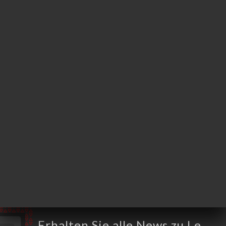
4 Rue Van Loo
13100 Aix-en-
Provence France
Montag
19:00-22:30
Dienstag
19:00-22:30
Mittwoch
19:00-22:30
Donnerstag
19:00-22:30
Freitag
12:00-14:30 / 19:00-22:30
Samstag
12:00-14:30 / 19:00-22:30
Sonntag
Geschlossen
Erhalten Sie alle News zu Le