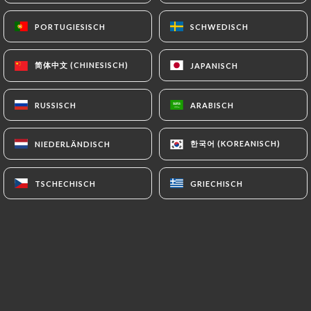
Cher(e)s client(e)s,
nous souhaitons vous informer que
PORTUGIESISCH
PORTUGIESISCH
SCHWEDISCH
SCHWEDISCH
nous n'acceptons plus les tickets
restaurants et les cartes tickets
简体中文 (CHINESISCH)
简体中文 (CHINESISCH)
JAPANISCH
JAPANISCH
restaurant.
Nous vous remercions de votre
compréhension.
RUSSISCH
RUSSISCH
ARABISCH
ARABISCH
한국어 (KOREANISCH)
한국어 (KOREANISCH)
NIEDERLÄNDISCH
NIEDERLÄNDISCH
Über uns
TSCHECHISCH
TSCHECHISCH
GRIECHISCH
GRIECHISCH
Phatsara
, c'est un restaurant familial
basé sur la tradition culinaire du sud de
la Thaïlande et la créativité de Jira.