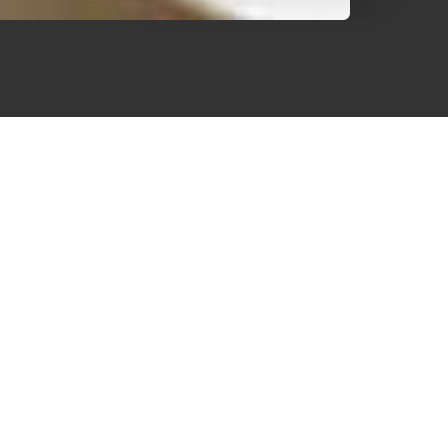
tons
ts
n.
radition culinaire du sud de la