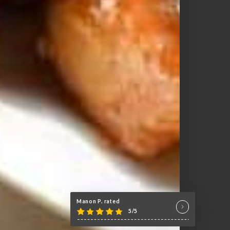
Manon P. rated
5/5