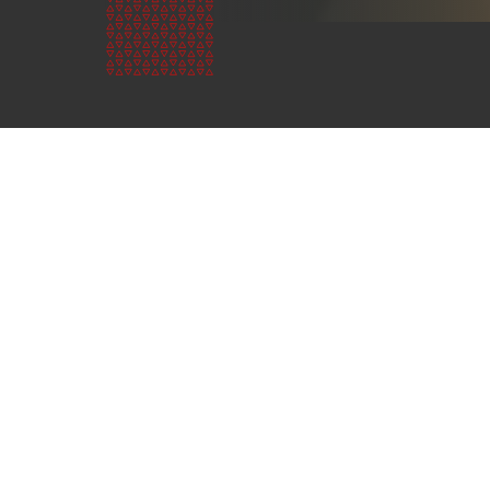
nou
p
N
Who are
we?