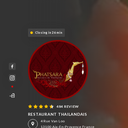
Closing in 26 min
484 REVIEW
RESTAURANT THAILANDAIS
4 Rue Van Loo
13100 Aix-En-Provence France